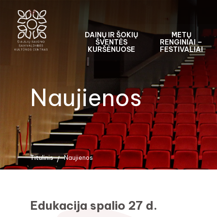
DAINŲ IR ŠOKIŲ
METŲ
ŠVENTĖS
RENGINIAI –
KURŠĖNUOSE
FESTIVALIAI
Naujienos
Titulinis
Naujienos
Edukacija spalio 27 d.