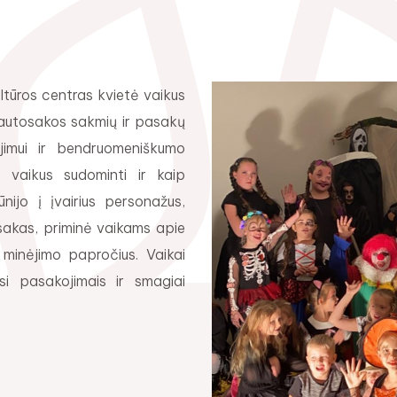
ltūros centras kvietė vaikus
ių tautosakos sakmių ir pasakų
ėjimui ir bendruomeniškumo
, vaikus sudominti ir kaip
nijo į įvairius personažus,
pasakas, priminė vaikams apie
ų minėjimo papročius. Vaikai
i pasakojimais ir smagiai