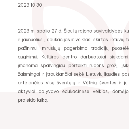
2023 10 30
2023 m. spalio 27 d. Šiaulių rajono savivaldybės ku
ir jaunuolius į edukacijas ir veiklas, skirtas lietuv
pažinimui, mirusiųjų pagerbimo tradicijų puosel
auginimui. Kultūros centro darbuotojai siekdami
įmanoma spalvingiau perteikti rudens grožį, įsikū
žaismingai ir įtraukiančiai sekė Lietuvių liaudies 
artėjančias
Visų šventųjų ir Vėlinių šventes ir j
aktyviai dalyvavo edukacinėse veiklos, domėjos
praleido laiką.