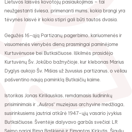
Lietuvos laisvės kovotojų pasiaukojimas – tai
neužgestanti šviesa, primenanti mums, kokia brangi yra
tėvynės laisvė ir kokia stipri gali būti tautos dvasia.
Gegužės 16-ąją Partizanų pagerbimo, kariuomenės ir
Rugpjūtis
2026
visuomenės vienybės dieną prasmingai paminėjome
Pr
An
Tr
Ke
Pe
Še
Se
Kurtuvėnuose bei Butkaičiuose. Iškilmės prasidėjo
Kurtuvėnų Šv. Jokūbo bažnyčioje, kur klebonas Marius
1
2
Dyglys aukojo Šv. Mišias už žuvusius partizanus, o vėliau
3
4
5
6
7
8
9
pašventino naują paminklą Butkaičių kaime.
10
11
12
13
14
15
16
Istorikas Jonas Kiriliauskas, remdamasis liudininkų
17
18
19
20
21
22
23
prisiminimais ir „Aušros“ muziejaus archyvine medžiaga,
susirinkusiems jautriai atkūrė 1947-ųjų vasario įvykius
24
25
26
27
28
29
30
Butkaičiuose. Šventėje dalyvavo garbūs svečiai: LR
31
Seimo nariai Rima Baškienė ir Eimantas Kirkutis, Šiaulių