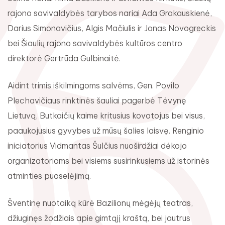
rajono savivaldybės tarybos nariai Ada Grakauskienė,
Darius Simonavičius, Algis Mačiulis ir Jonas Novogreckis
bei Šiaulių rajono savivaldybės kultūros centro
direktorė Gertrūda Gulbinaitė.
Aidint trimis iškilmingoms salvėms, Gen. Povilo
Plechavičiaus rinktinės šauliai pagerbė Tėvynę
Lietuvą, Butkaičių kaime kritusius kovotojus bei visus,
paaukojusius gyvybes už mūsų šalies laisvę. Renginio
iniciatorius Vidmantas Šulčius nuoširdžiai dėkojo
organizatoriams bei visiems susirinkusiems už istorinės
atminties puoselėjimą.
Šventinę nuotaiką kūrė Bazilionų mėgėjų teatras,
džiuginęs žodžiais apie gimtąjį kraštą, bei jautrus