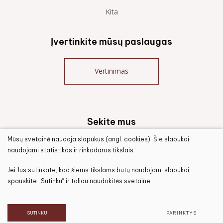
Kita
Įvertinkite mūsų paslaugas
Vertinimas
Sekite mus
Mūsų svetainė naudoja slapukus (angl. cookies). Šie slapukai
naudojami statistikos ir rinkodaros tikslais.
Jei Jūs sutinkate, kad šiems tikslams būtų naudojami slapukai,
spauskite „Sutinku“ ir toliau naudokitės svetaine.
© 2021 Visos teisės saugomos
Duomenų apsauga
SUTINKU
PARINKTYS
Sukurta:
TEXUS