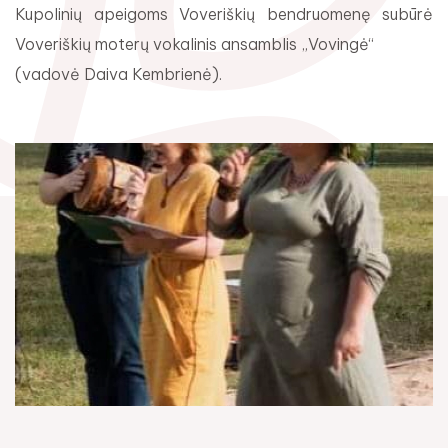
Kupolinių apeigoms Voveriškių bendruomenę subūrė
Voveriškių moterų vokalinis ansamblis „Vovingė“
(vadovė Daiva Kembrienė).
Rugpjūtis
2026
Pr
An
Tr
Ke
Pe
Še
Se
1
2
3
4
5
6
7
8
9
10
11
12
13
14
15
16
17
18
19
20
21
22
23
24
25
26
27
28
29
30
31