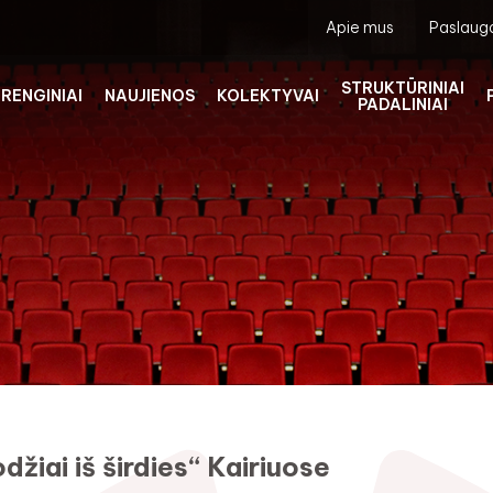
Apie mus
Paslaug
STRUKTŪRINIAI
RENGINIAI
NAUJIENOS
KOLEKTYVAI
PADALINIAI
džiai iš širdies“ Kairiuose