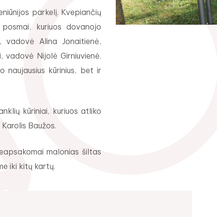
eniūnijos parkelį. Kvepiančių
 posmai, kuriuos dovanojo
i, vadovė Alina Jonaitienė,
ai, vadovė Nijolė Girniuvienė.
o naujausius kūrinius, bet ir
lių kūriniai, kuriuos atliko
 Karolis Baužos.
 neapsakomai malonias šiltas
 iki kitų kartų.