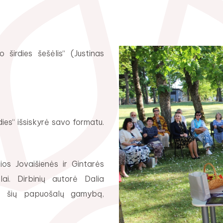
o širdies šešėlis“ (Justinas
rdies“ išsiskyrė savo formatu.
ios Jovaišienės ir Gintarės
ai. Dirbinių autorė Dalia
ie šių papuošalų gamybą,