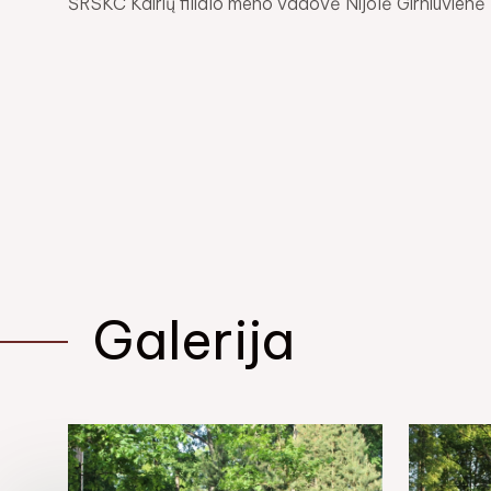
ŠRSKC Kairių filialo meno vadovė Nijolė Girniuvienė
Galerija