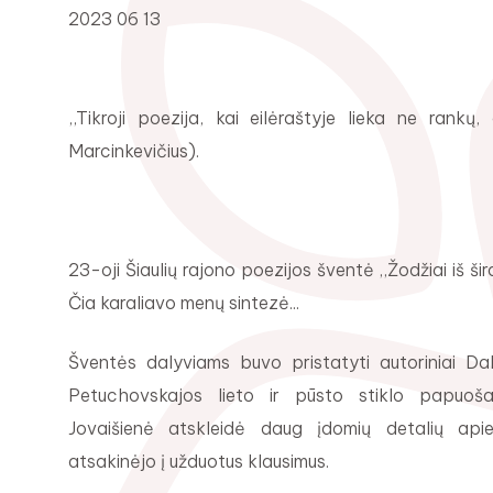
2023 06 13
,,Tikroji poezija, kai eilėraštyje lieka ne rankų, 
Marcinkevičius).
23-oji Šiaulių rajono poezijos šventė ,,Žodžiai iš ši
Čia karaliavo menų sintezė...
Šventės dalyviams buvo pristatyti autoriniai Dal
Petuchovskajos lieto ir pūsto stiklo papuošal
Jovaišienė atskleidė daug įdomių detalių ap
atsakinėjo į užduotus klausimus.