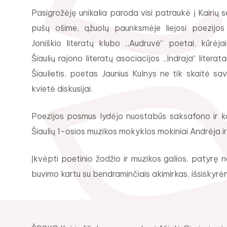
Pasigrožėję unikalia paroda visi patraukė į Kairių s
pušų ošime, ąžuolų paunksmėje liejosi poezijos
Joniškio literatų klubo ,,Audruvė“ poetai, kūrėja
Šiaulių rajono literatų asociacijos ,,Indraja“ literat
Šiaulietis, poetas Jaunius Kulnys ne tik skaitė sav
kvietė diskusijai.
Poezijos posmus lydėjo nuostabūs saksafono ir kank
Šiaulių 1-osios muzikos mokyklos mokiniai Andrėja ir
Įkvėpti poetinio žodžio ir muzikos galios, patyrę
buvimo kartu su bendraminčiais akimirkas, išsiskyrėme