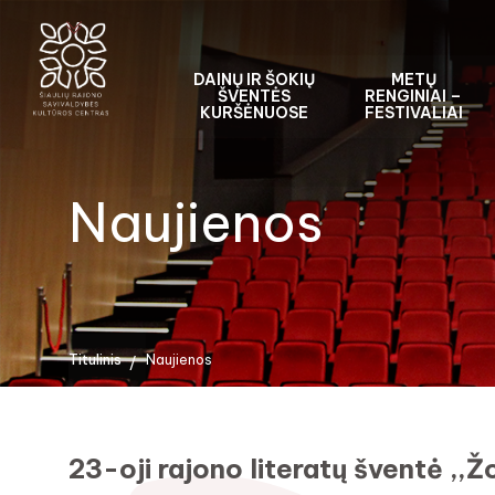
DAINŲ IR ŠOKIŲ
METŲ
ŠVENTĖS
RENGINIAI –
KURŠĖNUOSE
FESTIVALIAI
Naujienos
Titulinis
Naujienos
23-oji rajono literatų šventė ,,Žo