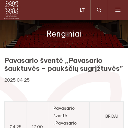
Renginiai
Pavasario šventė „Pavasario
šauktuvės - paukščių sugrįžtuvės”
2025 04 25
Pavasario
šventė
BRIDAI
„Pavasario
04.25
17.00