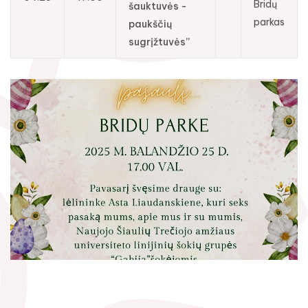
Bridų
šauktuvės -
parkas
paukščių
sugrįžtuvės”
Rugpjūtis
2026
Pr
An
Tr
Ke
Pe
Še
Se
1
2
3
4
5
6
7
8
9
10
11
12
13
14
15
16
17
18
19
20
21
22
23
24
25
26
27
28
29
30
31