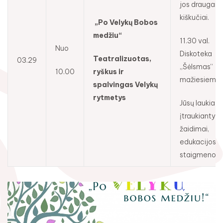
jos draugai
kiškučiai.
„Po Velykų Bobos
medžiu“
11.30 val.
Nuo
Diskoteka
Teatralizuotas,
03.29
Rugpjūtis
2026
„Šėlsmas“
10.00
ryškus ir
mažiesiems.
spalvingas Velykų
Pr
An
Tr
Ke
Pe
Še
Se
rytmetys
Jūsų laukia
1
2
įtraukiantys
žaidimai,
3
4
5
6
7
8
9
edukacijos ir
10
11
12
13
14
15
16
staigmenos.
17
18
19
20
21
22
23
24
25
26
27
28
29
30
31