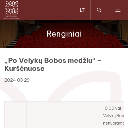
Renginiai
„Po Velykų Bobos medžiu“ -
Kuršėnuose
2024 03 29
10.00 val.
Velykų Boba 
nenuoramos