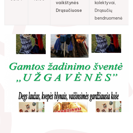
vaikštynės
kolektyvai,
Drąsučiuose
Drąsučių
bendruomenė
Rugpjūtis
2026
Pr
An
Tr
Ke
Pe
Še
Se
1
2
3
4
5
6
7
8
9
10
11
12
13
14
15
16
17
18
19
20
21
22
23
24
25
26
27
28
29
30
31