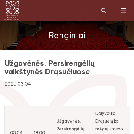
Renginiai
Užgavėnės. Persirengėlių
vaikštynės Drąsučiuose
2025 03 04
Dalyvauja
Užgavėnės.
Drąsučių kc
Persirengėlių
mėgėjų meno
03.04
18.00