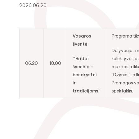
2026 06 20
Vasaros
Programa tik
šventė
Dalyvauja: 
“Bridai
kolektyvai, p
06.20
18.00
švenčia -
muzikos atlik
bendrystei
“Dvyniai”, atl
ir
Pramogos va
tradicijoms”
spektaklis.