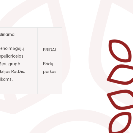
slinama
meno mėgėjų
BRIDAI
opuliariosios
ėjai, grupė
Bridų
ikėjas Radžis.
parkas
ikams,