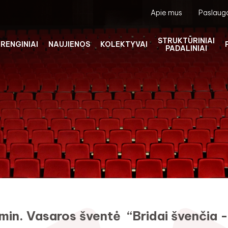
Apie mus
Paslaug
STRUKTŪRINIAI
RENGINIAI
NAUJIENOS
KOLEKTYVAI
PADALINIAI
 min. Vasaros šventė “Bridai švenčia -