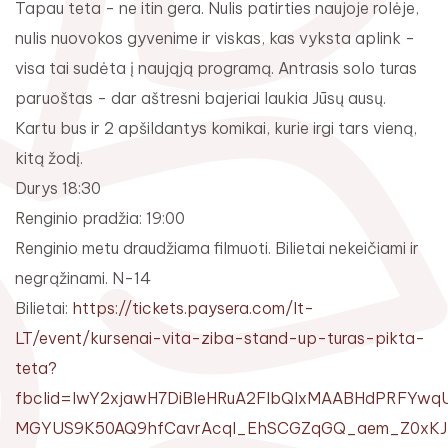
Tapau teta - ne itin gera. Nulis patirties naujoje rolėje,
nulis nuovokos gyvenime ir viskas, kas vyksta aplink -
visa tai sudėta į naująją programą. Antrasis solo turas
paruoštas - dar aštresni bajeriai laukia Jūsų ausų.
Kartu bus ir 2 apšildantys komikai, kurie irgi tars vieną,
Rugpjūtis
2026
kitą žodį.
Pr
An
Tr
Ke
Pe
Še
Se
Durys 18:30
Renginio pradžia: 19:00
1
2
Renginio metu draudžiama filmuoti. Bilietai nekeičiami ir
3
4
5
6
7
8
9
negrąžinami. N-14
10
11
12
13
14
15
16
Bilietai:
https://tickets.paysera.com/lt-
LT/event/kursenai-vita-ziba-stand-up-turas-pikta-
17
18
19
20
21
22
23
teta?
24
25
26
27
28
29
30
fbclid=IwY2xjawH7DiBleHRuA2FlbQIxMAABHdPRFY
MGYUS9K50AQ9hfCavrAcql_EhSCGZqGQ_aem_Z0xKJh
31