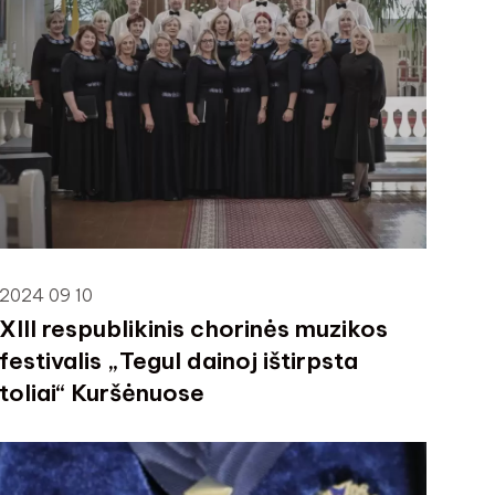
2024 09 10
XIII respublikinis chorinės muzikos
festivalis „Tegul dainoj ištirpsta
toliai“ Kuršėnuose