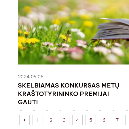
2024 09 06
SKELBIAMAS KONKURSAS METŲ
KRAŠTOTYRININKO PREMIJAI
GAUTI
1
2
3
4
5
6
7