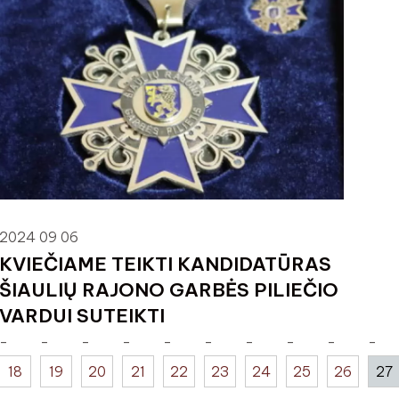
2024 09 06
KVIEČIAME TEIKTI KANDIDATŪRAS
ŠIAULIŲ RAJONO GARBĖS PILIEČIO
VARDUI SUTEIKTI
18
19
20
21
22
23
24
25
26
27