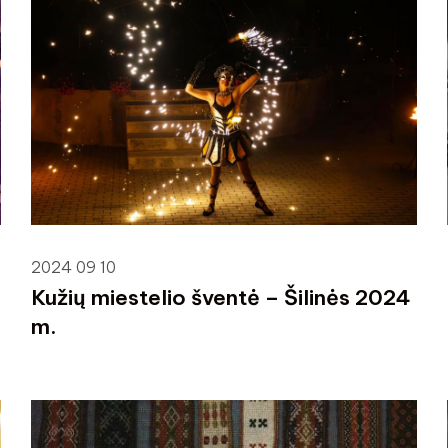
2024 09 10
Kužių miestelio šventė – Šilinės 2024
m.