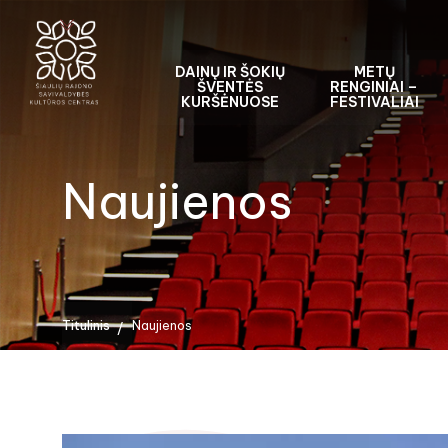
DAINŲ IR ŠOKIŲ
METŲ
ŠVENTĖS
RENGINIAI –
KURŠĖNUOSE
FESTIVALIAI
Naujienos
Titulinis
Naujienos