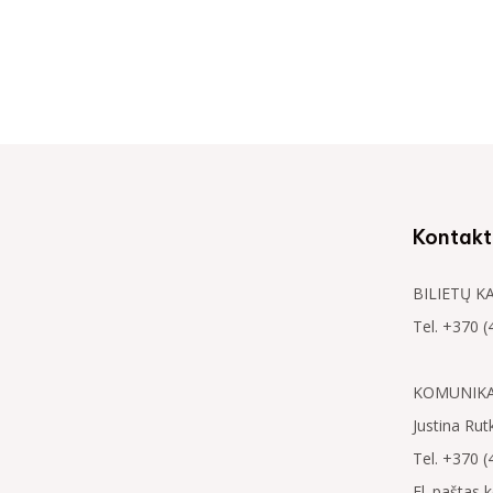
Kontakt
BILIETŲ K
Tel. +370 (
KOMUNIKAC
Justina Rut
Tel. +370 (
El. paštas 