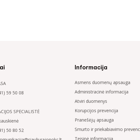
ai
Informacija
Asmens duomenų apsauga
ASA
Administracinė informacija
41) 59 50 08
Atviri duomenys
Korupcijos prevencija
IJOS SPECIALISTĖ
Pranešėjų apsauga
kauskienė
Smurto ir priekabiavimo prevenci
41) 50 80 52
Teisinė informacija
komunikacija@siauliurajonokc.lt