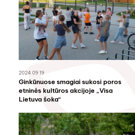
2024 09 19
Ginkūnuose smagiai sukosi poros
etninės kultūros akcijoje „Visa
Lietuva šoka“