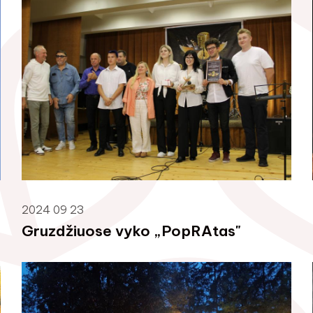
2024 09 23
Gruzdžiuose vyko „PopRAtas"