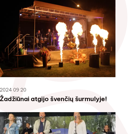
2024 09 20
Žadžiūnai atgijo švenčių šurmulyje!