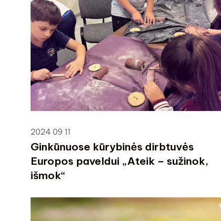
2024 09 11
Ginkūnuose kūrybinės dirbtuvės
Europos paveldui „Ateik – sužinok,
išmok“