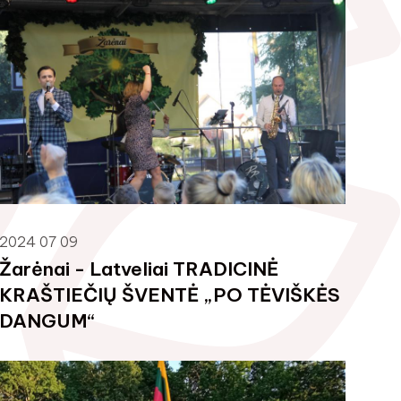
2024 07 09
Žarėnai - Latveliai TRADICINĖ
KRAŠTIEČIŲ ŠVENTĖ „PO TĖVIŠKĖS
DANGUM“