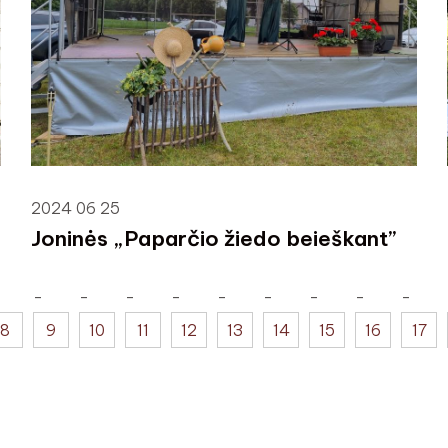
2024 06 25
Joninės „Paparčio žiedo beieškant”
8
9
10
11
12
13
14
15
16
17