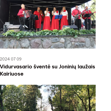
2024 07 09
Vidurvasario šventė su Joninių laužais
Kairiuose