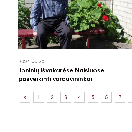
2024 06 25
Joninių išvakarėse Naisiuose
pasveikinti varduvininkai
1
2
3
4
5
6
7