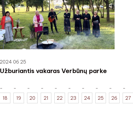
2024 06 25
Užburiantis vakaras Verbūnų parke
18
19
20
21
22
23
24
25
26
27