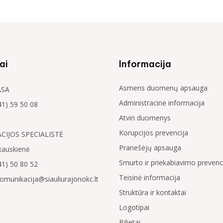
ai
Informacija
Asmens duomenų apsauga
ASA
Administracinė informacija
41) 59 50 08
Atviri duomenys
Korupcijos prevencija
IJOS SPECIALISTĖ
Pranešėjų apsauga
kauskienė
Smurto ir priekabiavimo prevenci
41) 50 80 52
Teisinė informacija
komunikacija@siauliurajonokc.lt
Struktūra ir kontaktai
Logotipai
Bilietai