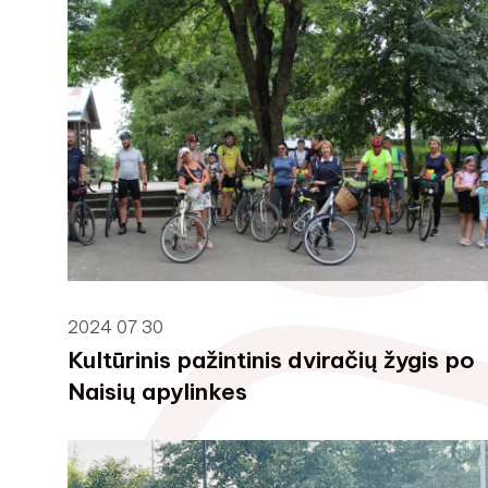
2024 07 30
Kultūrinis pažintinis dviračių žygis po
Naisių apylinkes